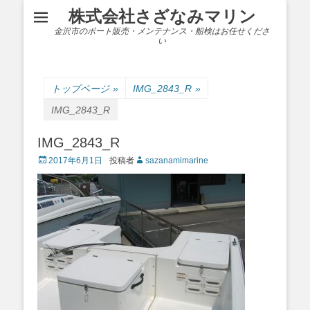
株式会社さざなみマリン
金沢市のボート販売・メンテナンス・船検はお任せくださ
い
トップページ
»
IMG_2843_R
»
IMG_2843_R
IMG_2843_R
Posted
2017年6月1日
投稿者
sazanamimarine
on