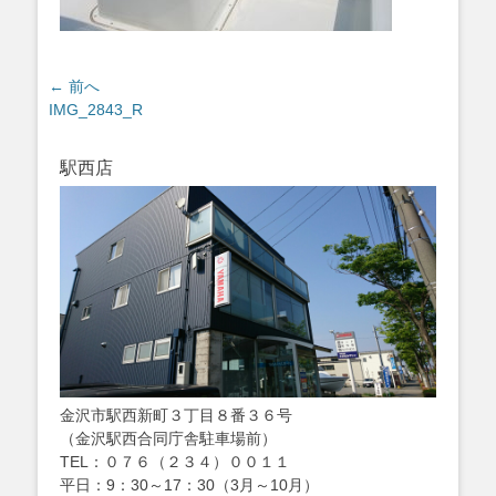
投
← 前へ
過
IMG_2843_R
稿
去
ナ
の
ビ
駅西店
投
ゲ
稿:
ー
シ
ョ
ン
金沢市駅西新町３丁目８番３６号
（金沢駅西合同庁舎駐車場前）
TEL：０７６（２３４）００１１
平日：9：30～17：30（3月～10月）