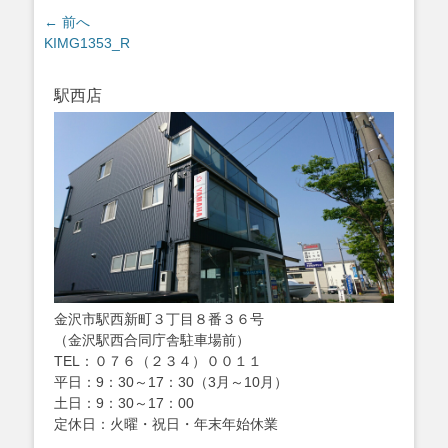
投
← 前へ
過
KIMG1353_R
稿
去
ナ
の
ビ
駅西店
投
ゲ
稿:
ー
シ
ョ
ン
金沢市駅西新町３丁目８番３６号
（金沢駅西合同庁舎駐車場前）
TEL：０７６（２３４）００１１
平日：9：30～17：30（3月～10月）
土日：9：30～17：00
定休日：火曜・祝日・年末年始休業