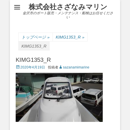
株式会社さざなみマリン
金沢市のボート販売・メンテナンス・船検はお任せくださ
い
トップページ
»
KIMG1353_R
»
KIMG1353_R
KIMG1353_R
Posted
2020年4月19日
投稿者
sazanamimarine
on