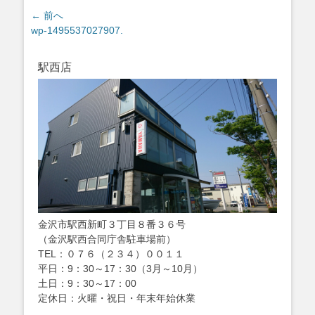
投
← 前へ
過
wp-1495537027907.
稿
去
ナ
の
ビ
駅西店
投
ゲ
稿:
ー
シ
ョ
ン
金沢市駅西新町３丁目８番３６号
（金沢駅西合同庁舎駐車場前）
TEL：０７６（２３４）００１１
平日：9：30～17：30（3月～10月）
土日：9：30～17：00
定休日：火曜・祝日・年末年始休業