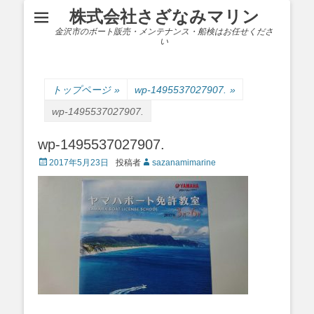
株式会社さざなみマリン
金沢市のボート販売・メンテナンス・船検はお任せくださ
い
トップページ
»
wp-1495537027907.
»
wp-1495537027907.
wp-1495537027907.
Posted
2017年5月23日
投稿者
sazanamimarine
on