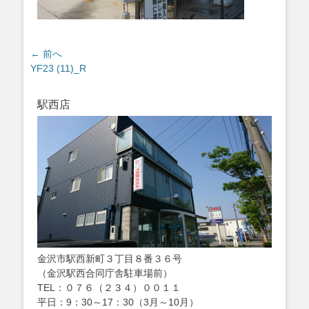
投
← 前へ
過
YF23 (11)_R
稿
去
ナ
の
ビ
駅西店
投
ゲ
稿:
ー
シ
ョ
ン
金沢市駅西新町３丁目８番３６号
（金沢駅西合同庁舎駐車場前）
TEL：０７６（２３４）００１１
平日：9：30～17：30（3月～10月）