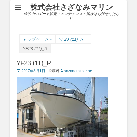
株式会社さざなみマリン
金沢市のボート販売・メンテナンス・船検はお任せくださ
い
トップページ
»
YF23 (11)_R
»
YF23 (11)_R
YF23 (11)_R
Posted
2017年6月1日
投稿者
sazanamimarine
on