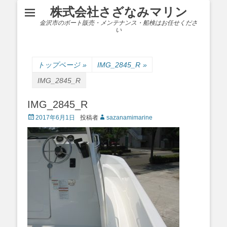
株式会社さざなみマリン
金沢市のボート販売・メンテナンス・船検はお任せくださ
い
トップページ
»
IMG_2845_R
»
IMG_2845_R
IMG_2845_R
Posted
2017年6月1日
投稿者
sazanamimarine
on