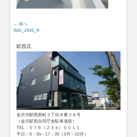
投
← 前へ
過
IMG_2845_R
稿
去
ナ
の
ビ
駅西店
投
ゲ
稿:
ー
シ
ョ
ン
金沢市駅西新町３丁目８番３６号
（金沢駅西合同庁舎駐車場前）
TEL：０７６（２３４）００１１
平日：9：30～17：30（3月～10月）