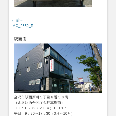
投
← 前へ
過
IMG_2852_R
稿
去
ナ
の
ビ
駅西店
投
ゲ
稿:
ー
シ
ョ
ン
金沢市駅西新町３丁目８番３６号
（金沢駅西合同庁舎駐車場前）
TEL：０７６（２３４）００１１
平日：9：30～17：30（3月～10月）