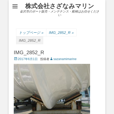
株式会社さざなみマリン
金沢市のボート販売・メンテナンス・船検はお任せくださ
い
トップページ
»
IMG_2852_R
»
IMG_2852_R
IMG_2852_R
Posted
2017年6月1日
投稿者
sazanamimarine
on