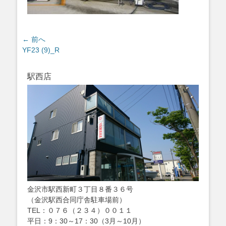
投
← 前へ
過
YF23 (9)_R
稿
去
ナ
の
ビ
駅西店
投
ゲ
稿:
ー
シ
ョ
ン
金沢市駅西新町３丁目８番３６号
（金沢駅西合同庁舎駐車場前）
TEL：０７６（２３４）００１１
平日：9：30～17：30（3月～10月）