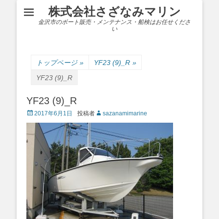
株式会社さざなみマリン
金沢市のボート販売・メンテナンス・船検はお任せくださ
い
トップページ
»
YF23 (9)_R
»
YF23 (9)_R
YF23 (9)_R
Posted
2017年6月1日
投稿者
sazanamimarine
on