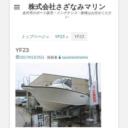
株式会社さざなみマリン
金沢市のボート販売・メンテナンス・船検はお任せくださ
い
トップページ
»
YF23
»
YF23
YF23
Posted
2017年5月25日
投稿者
sazanamimarine
on