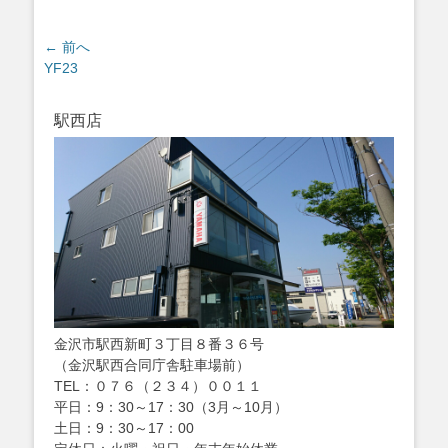
投
← 前へ
過
YF23
稿
去
ナ
の
ビ
駅西店
投
ゲ
稿:
ー
シ
ョ
ン
金沢市駅西新町３丁目８番３６号
（金沢駅西合同庁舎駐車場前）
TEL：０７６（２３４）００１１
平日：9：30～17：30（3月～10月）
土日：9：30～17：00